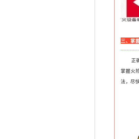
三、掌
正
掌握火
法，尽