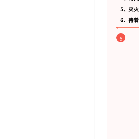
5、灭
6、待
6