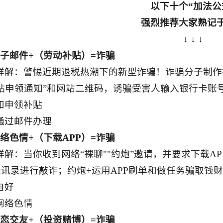
以下十个“加法公
强烈推荐大家熟记
↓ ↓ ↓
电子邮件+（劳动补贴）=诈骗
详解：警惕近期退税热潮下的新型诈骗！诈骗分子制作
贴申领通知”和网站二维码，诱骗受害人输入银行卡账
和申领补贴
通过邮件办理
网络色情+（下载APP）=诈骗
详解：当你收到网络“裸聊""约炮”邀请，并要求下载A
通讯录进行敲诈；约炮+运用APP刷单和做任务骗取钱
自好
网络色情
网恋交友+（投资赌博）=诈骗