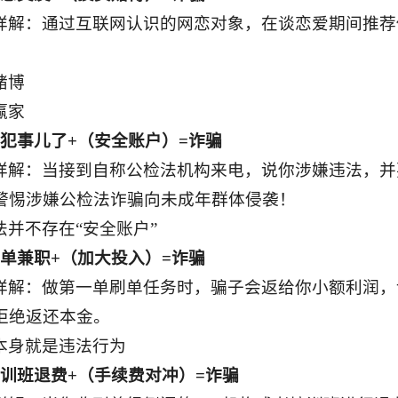
详解：通过互联网认识的网恋对象，在谈恋爱期间推荐
！
赌博
赢家
你犯事儿了+（安全账户）=诈骗
详解：当接到自称公检法机构来电，说你涉嫌违法，并
警惕涉嫌公检法诈骗向未成年群体侵袭！
法并不存在“安全账户”
刷单兼职+（加大投入）=诈骗
详解：做第一单刷单任务时，骗子会返给你小额利润，
拒绝返还本金。
本身就是违法行为
培训班退费+（手续费对冲）=诈骗