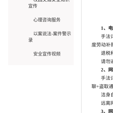
宣传
心理咨询服务
1、
以案说法-案件警示
手法
录
度劳动补
退税
安全宣传视频
请勿
2、
手法
聊+盗取
洁身
远离
3、