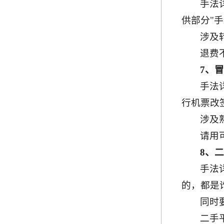
手法
供部分"
涉及
退费
7、
手法
行机票改
涉及
请用
8、
手法
的，都是
同时
二手