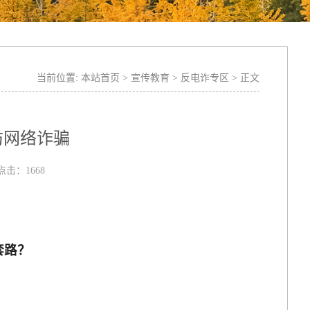
当前位置:
本站首页
>
宣传教育
>
反电诈专区
> 正文
防网络诈骗
 点击：
1668
套路？
！